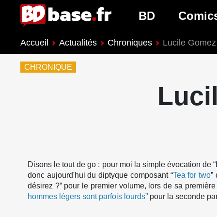
BD
Comic
Accueil
Actualités
Chroniques
Lucile Gomez 
Nouveautés BD
Nouveau
CHRONIQUE
Prochaines sorties
Prochain
Luci
Genres BD
Genres 
Disons le tout de go : pour moi la simple évocation de
donc aujourd'hui du diptyque composant “
Tea for two
”
désirez ?” pour le premier volume, lors de sa première
hommes légers sont parfois lourds
” pour la seconde par