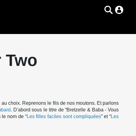
r Two
 au choix. Reprenons le fils de nos moutons. Et parlons
mbard
. D'abord sous le titre de “Bretzelle & Baba - Vous
s le nom de “
Les filles faciles sont compliquées
” et “
Les