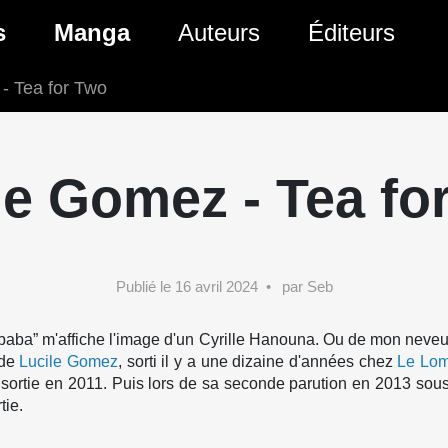
s
Manga
Auteurs
Éditeurs
- Tea for Two
tés Comics
Nouveautés Manga
 BD
es sorties Comics
Prochaines sorties Manga
le Gomez - Tea fo
Comics
Genres Manga
Publié le 16 avril 2024
par Seb
 “baba” m'affiche l'image d'un Cyrille Hanouna. Ou de mon neveu
 de
Lucile Gomez
, sorti il y a une dizaine d'années chez
Le Lo
 sortie en 2011. Puis lors de sa seconde parution en 2013 sou
tie.