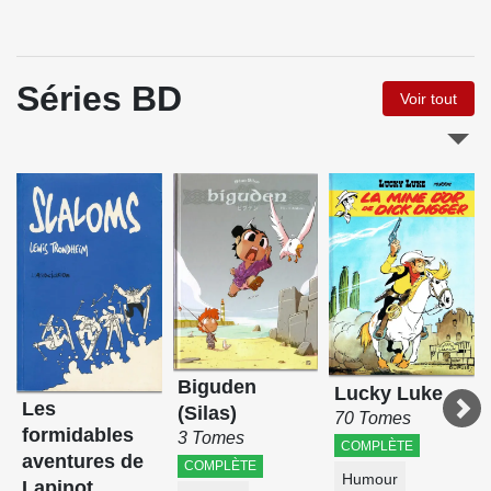
Séries BD
Voir tout
Biguden
Lucky Luke
Les
(Silas)
70 Tomes
formidables
3 Tomes
COMPLÈTE
aventures de
COMPLÈTE
Humour
Lapinot