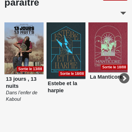
paraître
Sortie le 18/08
Sortie le 13/08
Sortie le 18/08
La Manticore
13 jours , 13
Estebe et la
nuits
harpie
Dans l'enfer de
Kaboul