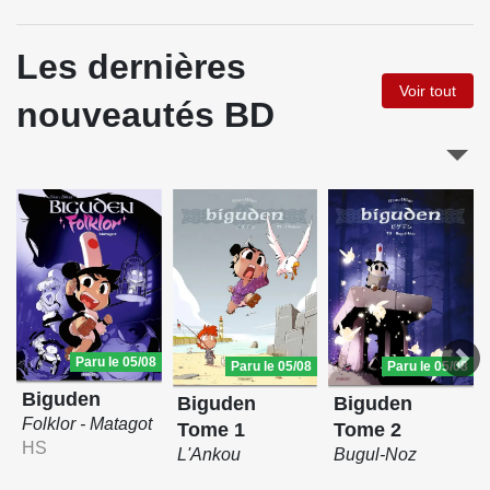
Les dernières
Voir tout
nouveautés BD
Paru le 05/08
Paru le 05/08
Paru le 05/08
Biguden
Biguden
Biguden
Folklor - Matagot
Tome 1
Tome 2
HS
L'Ankou
Bugul-Noz