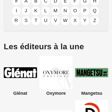
#
A
B
C
D
E
F
G
H
I
J
K
L
M
N
O
P
Q
R
S
T
U
V
W
X
Y
Z
Les éditeurs à la une
Glénat
Oxymore
Mangetsu