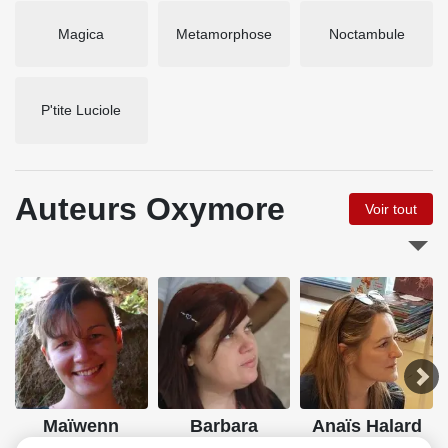
Magica
Metamorphose
Noctambule
P'tite Luciole
Auteurs Oxymore
Voir tout
Maïwenn
Barbara
Anaïs Halard