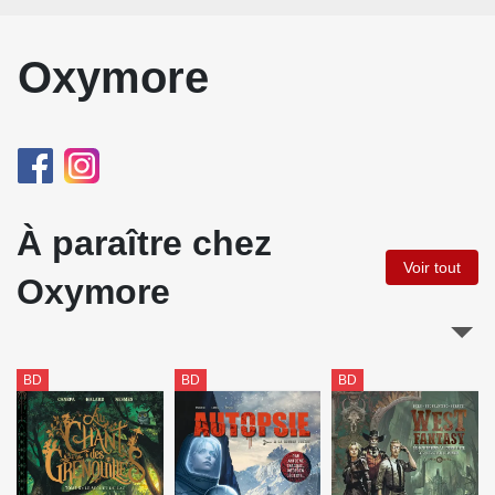
Oxymore
À paraître chez
Voir tout
Oxymore
BD
BD
BD