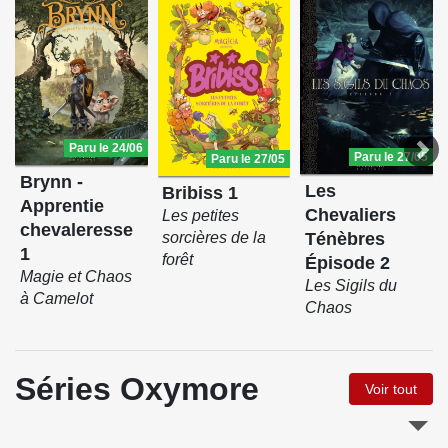
Paru le 24/06
Paru le 27/05
Paru le 27/05
Brynn -
Les
Bribiss 1
Apprentie
Chevaliers
Les petites
chevaleresse
Ténèbres
sorcières de la
1
forêt
Épisode 2
Magie et Chaos
Les Sigils du
à Camelot
Chaos
Séries Oxymore
Voir tout