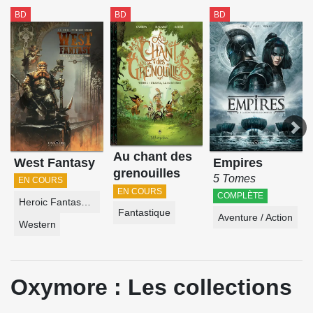
BD
BD
BD
Au chant des
West Fantasy
Empires
grenouilles
5 Tomes
EN COURS
EN COURS
COMPLÈTE
Heroic Fantasy-Magie
Fantastique
Aventure / Action
Western
Oxymore : Les collections