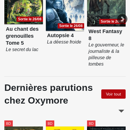
Sortie le 26/08
Sortie le 26/08
Sortie le 26/08
Au chant des
West Fantasy
Autopsie 4
grenouilles
8
La déesse froide
Tome 5
Le gouverneur, le
Le secret du lac
journaliste & la
pilleuse de
tombes
Dernières parutions
Voir tout
chez Oxymore
BD
BD
BD