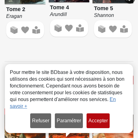
Tome 4
Tome 5
Tome 2
Arundill
Shannon
Eragan
Les Chroniques de
Pour mettre le site BDbase à votre disposition, nous
utilisons des cookies qui sont nécessaires à son bon
Voir la série
Magon
fonctionnement. Cependant nous avons besoin de
votre consentement pour les cookies de statistiques
Scénario
qui nous permettent d'améliorer nos services.
En
savoir +
BD
BD
BD
Refuser
Paramétrer
Accepter