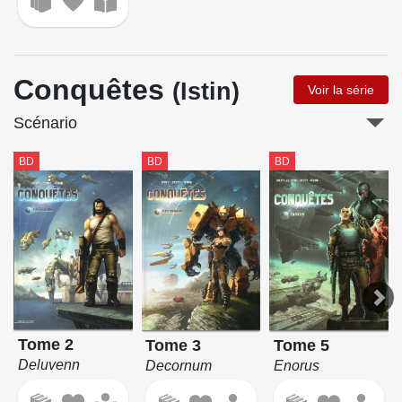
Conquêtes
(Istin)
Voir la série
Scénario
BD
BD
BD
Tome 2
Tome 3
Tome 5
Deluvenn
Decornum
Enorus