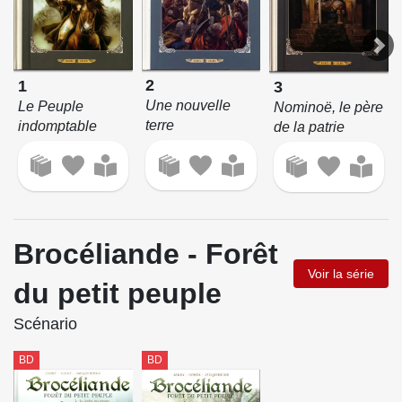
2
1
3
Une nouvelle
Le Peuple
Nominoë, le père
terre
indomptable
de la patrie
Brocéliande - Forêt
Voir la série
du petit peuple
Scénario
BD
BD