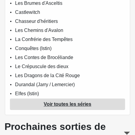
Les Brumes d'Asceltis
Castlewitch
Chasseur d'héritiers
Les Chemins d'Avalon
La Confrérie des Tempêtes
Conquêtes (Istin)
Les Contes de Brocéliande
Le Crépuscule des dieux
Les Dragons de la Cité Rouge
Durandal (Jarry / Lemercier)
Elfes (Istin)
Elya - Les brumes d'Asceltis
Voir toutes les séries
Empires
Ether (Jarry / Lapeyre)
Prochaines sorties de
Les Exilés d'Asceltis