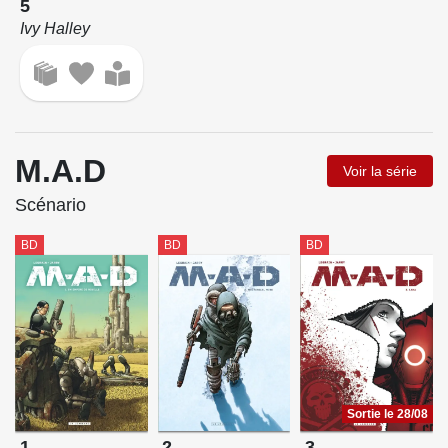
5
Ivy Halley
M.A.D
Voir la série
Scénario
BD
BD
BD
Sortie le 28/08
1
2
3