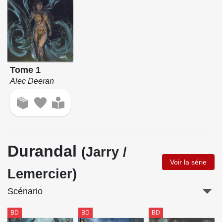
Tome 1
Alec Deeran
Durandal
(Jarry /
Voir la série
Lemercier)
Scénario
BD
BD
BD