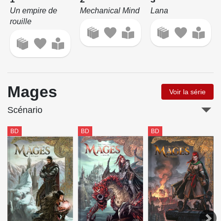
Un empire de
Mechanical Mind
Lana
rouille
Mages
Voir la série
Scénario
BD
BD
BD