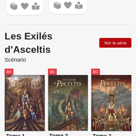
Les Exilés
Voir la série
d'Asceltis
Scénario
BD
BD
BD
Tome 2
Tome 3
Tome 1