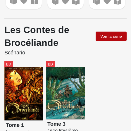
Les Contes de
Voir la série
Brocéliande
Scénario
BD
BD
Tome 3
Tome 1
Livre troisième -