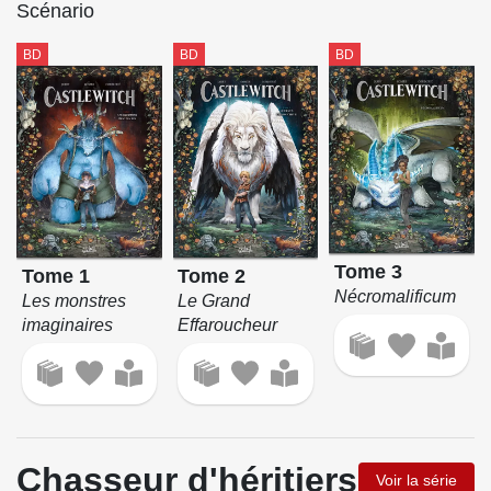
Scénario
BD
BD
BD
Tome 3
Tome 1
Tome 2
Nécromalificum
Les monstres
Le Grand
imaginaires
Effaroucheur
Chasseur d'héritiers
Voir la série