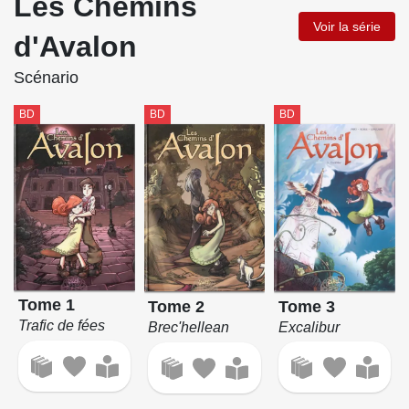
Les Chemins
Voir la série
d'Avalon
Scénario
BD
BD
BD
Tome 1
Tome 3
Tome 2
Trafic de fées
Excalibur
Brec'hellean