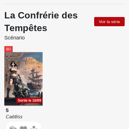
La Confrérie des
Voir la série
Tempêtes
Scénario
BD
Sortie le 16/09
5
Caëtliss