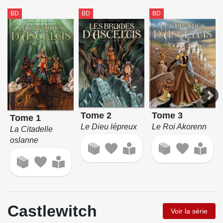
BD
BD
BD
Tome 2
Tome 3
Tome 1
Le Dieu lépreux
Le Roi Akorenn
La Citadelle
oslanne
Castlewitch
Voir la série