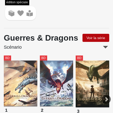
édition spéciale
Guerres & Dragons
Voir la série
Scénario
BD
BD
BD
1
2
3