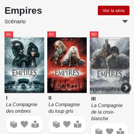
Empires
Voir la série
Scénario
BD
BD
BD
I
II
III
La Compagnie
La Compagnie
La Compagnie
des ombres
du loup gris
de la croix-
blanche