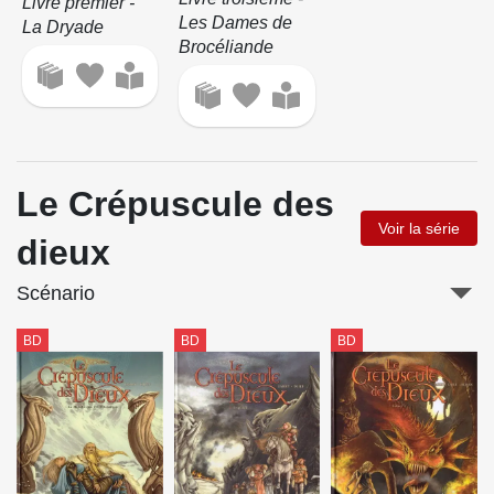
Livre premier -
Les Dames de
La Dryade
Brocéliande
Le Crépuscule des
Voir la série
dieux
Scénario
BD
BD
BD