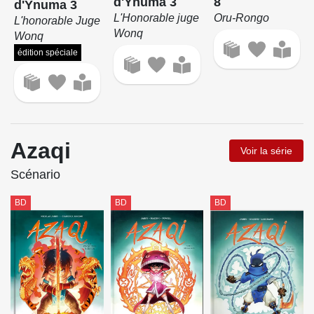
d'Ynuma 3
8
d'Ynuma 3
L'Honorable juge
Oru-Rongo
L'honorable Juge
Wonq
Wonq
édition spéciale
Azaqi
Voir la série
Scénario
BD
BD
BD