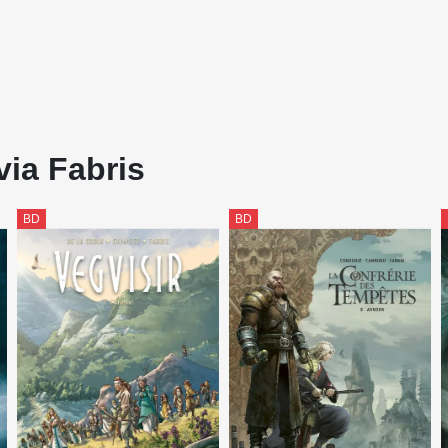
via Fabris
BD
BD