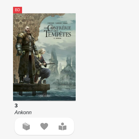
BD
3
Ankonn