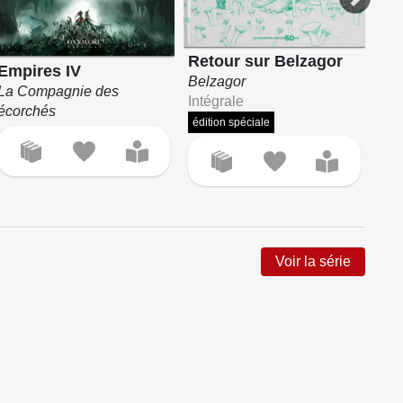
Retour sur Belzagor
Empires IV
Les
Belzagor
La Compagnie des
Eli
Intégrale
écorchés
Co
édition spéciale
Voir la série