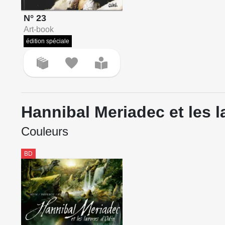
N° 23
Art-book
édition spéciale
Hannibal Meriadec et les 
Couleurs
BD