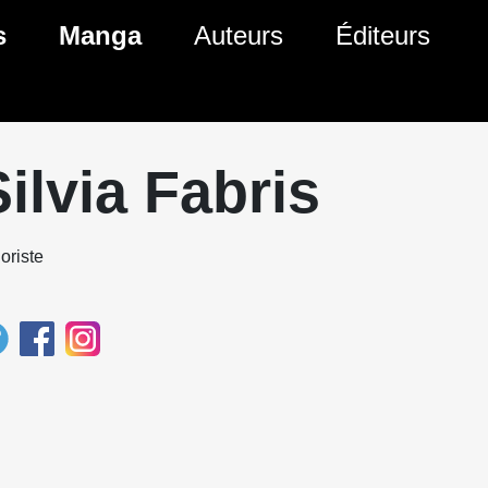
s
Manga
Auteurs
Éditeurs
tés Comics
Nouveautés Manga
 BD
es sorties Comics
Prochaines sorties Manga
Silvia Fabris
Comics
Genres Manga
oriste