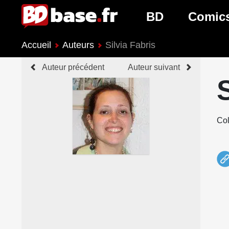
BD
Comic
Accueil
Auteurs
Silvia Fabris
Nouveautés BD
Nouveau
Auteur précédent
Auteur suivant
Prochaines sorties
Prochain
Genres BD
Genres 
Col