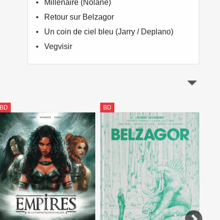
Millénaire (Nolane)
Retour sur Belzagor
Un coin de ciel bleu (Jarry / Deplano)
Vegvisir
BD
BD
BD