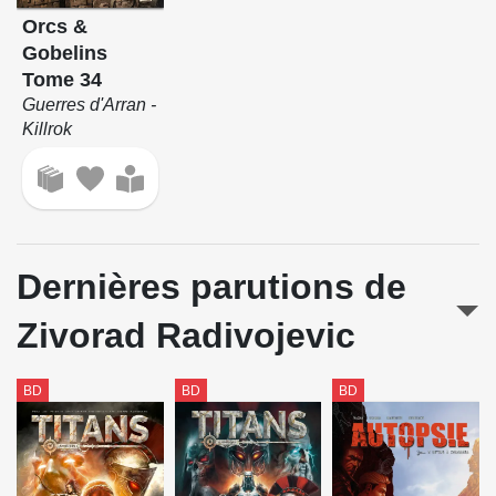
Orcs &
Gobelins
Tome 34
Guerres d'Arran -
Killrok
Dernières parutions de
Zivorad Radivojevic
BD
BD
BD