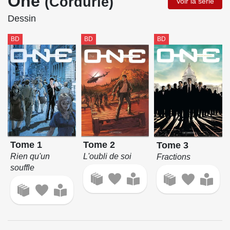
One
(Cordurié)
Voir la série
Dessin
BD
BD
BD
Tome 2
Tome 1
Tome 3
L'oubli de soi
Rien qu'un
Fractions
souffle