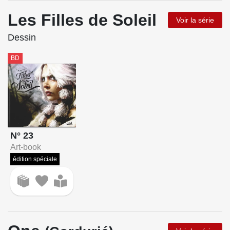
Les Filles de Soleil
Voir la série
Dessin
BD
N° 23
Art-book
édition spéciale