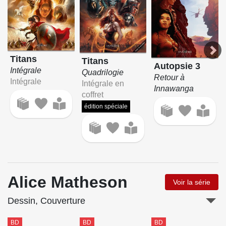
Titans
Titans
Autopsie 3
Intégrale
Quadrilogie
Retour à
Intégrale
Intégrale en
Innawanga
coffret
édition spéciale
Alice Matheson
Voir la série
Dessin, Couverture
BD
BD
BD