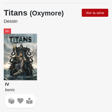
Titans
(Oxymore)
Voir la série
Dessin
BD
IV
Irenis