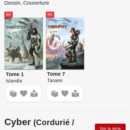
Dessin, Couverture
BD
BD
Tome 7
Tome 1
Tanami
Islandia
Cyber
(Cordurié /
Voir la série