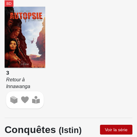
BD
3
Retour à
Innawanga
Conquêtes
(Istin)
Voir la série