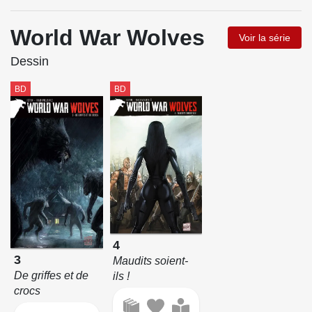
World War Wolves
Voir la série
Dessin
BD
BD
4
3
Maudits soient-
De griffes et de
ils !
crocs