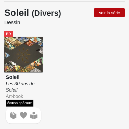
Soleil
(Divers)
Voir la série
Dessin
BD
Soleil
Les 30 ans de
Soleil
Art-book
édition spéciale