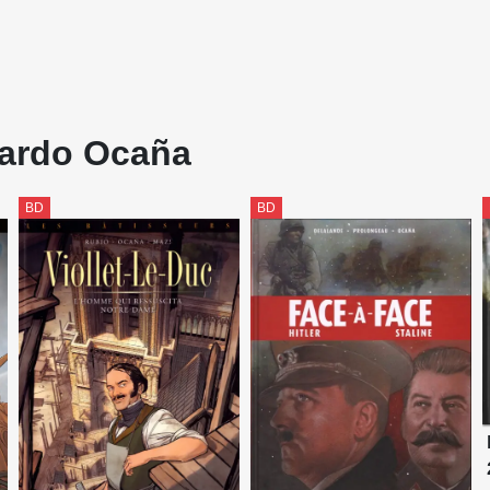
uardo Ocaña
BD
BD