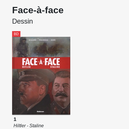
Face-à-face
Dessin
BD
1
Hiltler - Staline