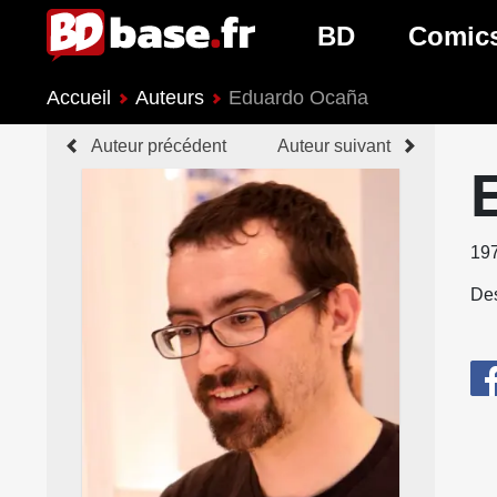
BD
Comic
Accueil
Auteurs
Eduardo Ocaña
Nouveautés BD
Nouveau
Auteur précédent
Auteur suivant
Prochaines sorties
Prochain
Genres BD
Genres 
19
Des