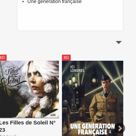
Une génération française
BD
BD
BD
Les Filles de Soleil N°
23