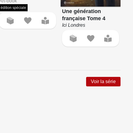
Art-book
édition spéciale
Un
Une génération
fr
française Tome 4
Nou
Ici Londres
Voir la série