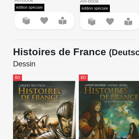
Art-book
Art-book
édition spéciale
édition spéciale
Histoires de France
(Deuts
Dessin
BD
BD