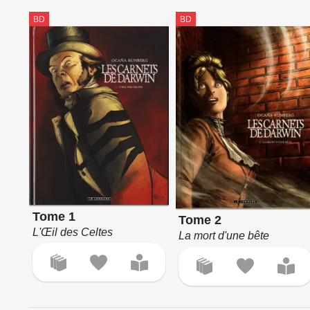
BD
BD
Tome 1
Tome 2
L'Œil des Celtes
La mort d'une bête