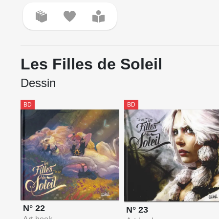
Les Filles de Soleil
Dessin
BD
BD
N° 22
N° 23