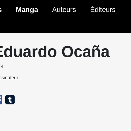
s
Manga
Auteurs
Éditeurs
tés Comics
Nouveautés Manga
 BD
es sorties Comics
Prochaines sorties Manga
Eduardo Ocaña
Comics
Genres Manga
74
sinateur