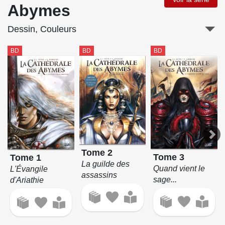
Abymes
Dessin, Couleurs
BD
BD
BD
Tome 2
Tome 3
Tome 1
La guilde des
Quand vient le
L'Évangile
assassins
sage...
d'Ariathie