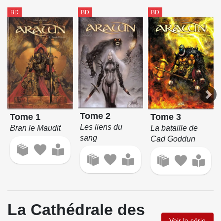
BD
BD
BD
Tome 2
Tome 3
Tome 1
Les liens du
La bataille de
Bran le Maudit
sang
Cad Goddun
La Cathédrale des
Voir la série