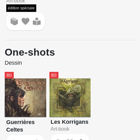
Art-book
édition spéciale
One-shots
Dessin
BD
BD
Les Korrigans
Guerrières
Art-book
Celtes