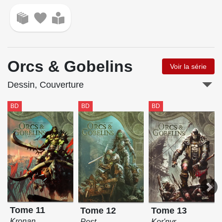
Orcs & Gobelins
Voir la série
Dessin, Couverture
BD
BD
BD
Tome 11
Tome 13
Tome 12
Kronan
Kor'nyr
Pest