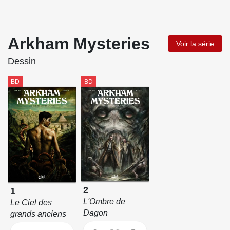
Arkham Mysteries
Voir la série
Dessin
BD
BD
2
1
L'Ombre de
Le Ciel des
Dagon
grands anciens