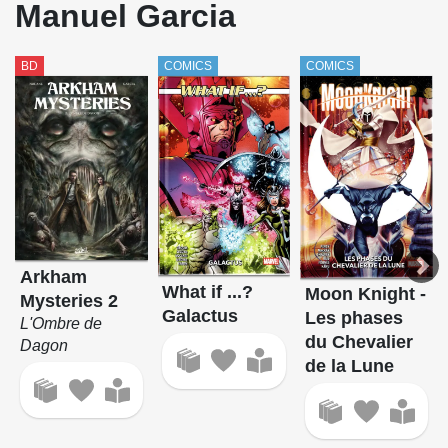
Manuel Garcia
Star Wars - Légendes - La Collection
La Terre des Vampires
BD
COMICS
COMICS
Thunderbolts (Busiek / Bagley)
Le troisième fils de Rome
Une génération française
Wisdom
Arkham
What if ...?
Moon Knight -
Mysteries 2
Galactus
Les phases
L'Ombre de
du Chevalier
Dagon
de la Lune