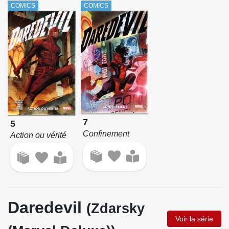
COMICS
COMICS
7
5
Confinement
Action ou vérité
Daredevil
(Zdarsky
Voir la série