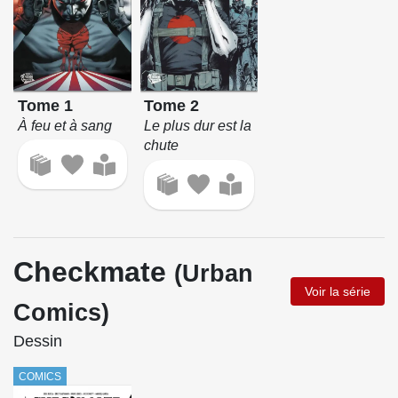
Tome 1
Tome 2
À feu et à sang
Le plus dur est la
chute
Checkmate
(Urban
Voir la série
Comics)
Dessin
COMICS