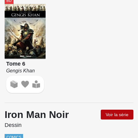
BD
Tome 6
Gengis Khan
Iron Man Noir
Voir la série
Dessin
COMICS