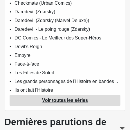
Checkmate (Urban Comics)
Daredevil (Zdarsky)
Daredevil (Zdarsky (Marvel Deluxe))
Daredevil - Le poing rouge (Zdarsky)
DC Comics - Le Meilleur des Super-Héros
Devil's Reign
Empyre
Face-à-face
Les Filles de Soleil
Les grands personnages de l'Histoire en bandes dessinées
Ils ont fait l'Histoire
Iron Man Noir
Voir toutes les séries
Justice League (DC Renaissance)
Justice League Saga
Dernières parutions de
Marvel Comics - La collection de référence