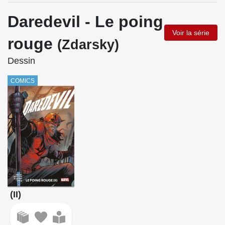
Daredevil - Le poing
Voir la série
rouge
(Zdarsky)
Dessin
COMICS
(II)