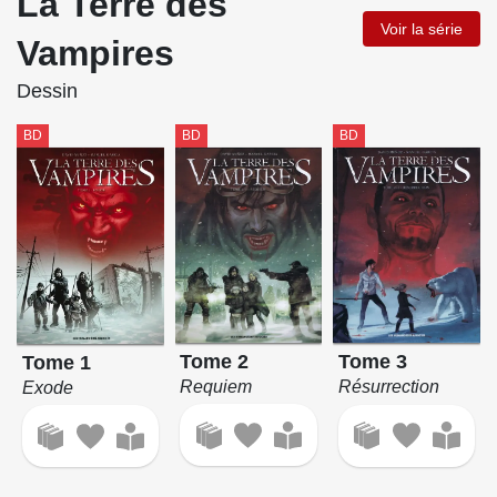
La Terre des
Voir la série
Vampires
Dessin
BD
BD
BD
Tome 2
Tome 3
Tome 1
Requiem
Résurrection
Exode