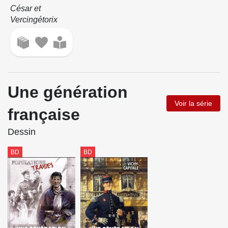
César et
Vercingétorix
Une génération
Voir la série
française
Dessin
BD
BD