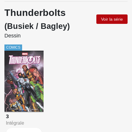
Thunderbolts
Voir la série
(Busiek / Bagley)
Dessin
COMICS
3
Intégrale