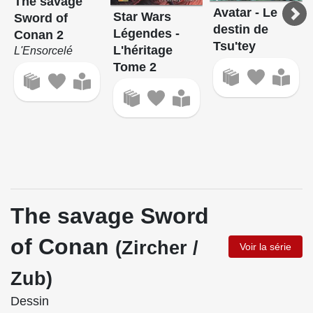
The savage
Avatar - Le
Star Wars
Sword of
destin de
Légendes -
Conan 2
Tsu'tey
L'héritage
L'Ensorcelé
Tome 2
The savage Sword
of Conan
(Zircher /
Voir la série
Zub)
Dessin