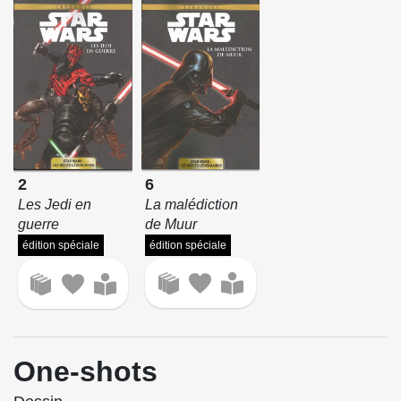
6
2
La malédiction
Les Jedi en
de Muur
guerre
édition spéciale
édition spéciale
One-shots