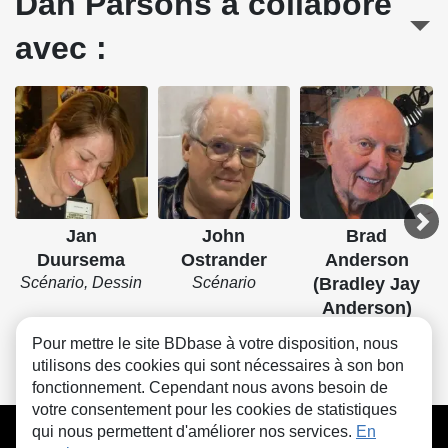
Dan Parsons a collaboré
avec :
Jan
John
Brad
Duursema
Ostrander
Anderson
Scénario, Dessin
Scénario
(Bradley Jay
Anderson)
Couleurs
Pour mettre le site BDbase à votre disposition, nous
utilisons des cookies qui sont nécessaires à son bon
fonctionnement. Cependant nous avons besoin de
votre consentement pour les cookies de statistiques
CGU
FAQ
Contact
Cookies
qui nous permettent d'améliorer nos services.
En