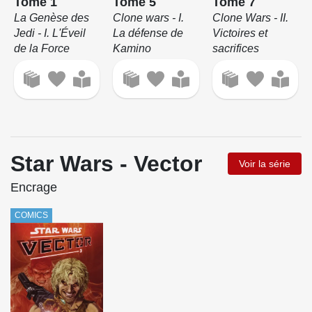
Tome 5
Tome 1
Tome 7
Clone wars - I.
La Genèse des
Clone Wars - II.
La défense de
Jedi - I. L'Éveil
Victoires et
Kamino
de la Force
sacrifices
Star Wars - Vector
Voir la série
Encrage
COMICS