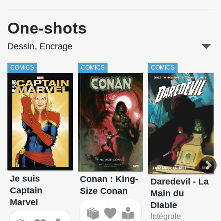
One-shots
Dessin, Encrage
COMICS
COMICS
COMICS
Je suis
Conan : King-
Daredevil - La
Captain
Size Conan
Main du
Marvel
Diable
Intégrale