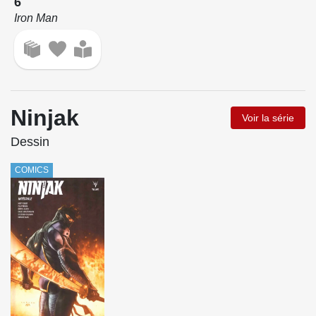
6
Iron Man
Ninjak
Voir la série
Dessin
COMICS