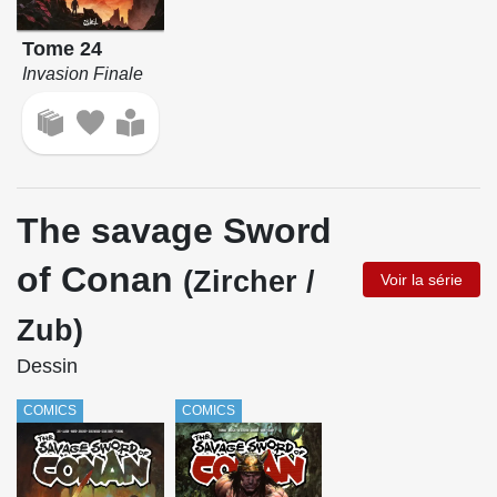
Tome 24
Invasion Finale
The savage Sword
of Conan
(Zircher /
Voir la série
Zub)
Dessin
COMICS
COMICS