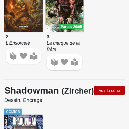
Paru le 20/05
3
2
La marque de la
L'Ensorcelé
Bête
Shadowman
(Zircher)
Voir la série
Dessin, Encrage
COMICS