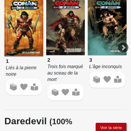
2
3
1
Trois fois marqué
L'âge inconquis
Liés à la pierre
au sceau de la
noire
mort
Daredevil
(100%
Voir la série