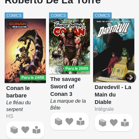
Roberto De La Torre
COMICS
COMICS
COMICS
Paru le 20/05
Paru le 24/06
The savage
Sword of
Daredevil - La
Conan le
Conan 3
Main du
barbare
La marque de la
Diable
Le fléau du
Bête
Intégrale
serpent
HS