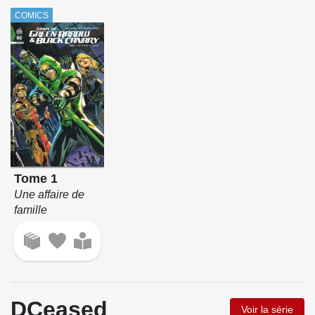
COMICS
Tome 1
Une affaire de
famille
DCeased
Voir la série