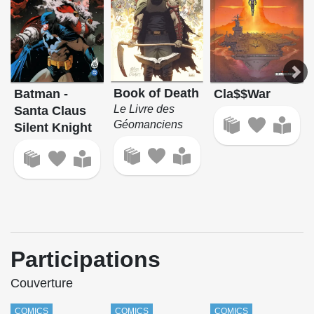
Book of Death
Cla$$War
Batman -
Le Livre des
Santa Claus
Géomanciens
Silent Knight
Participations
Couverture
COMICS
COMICS
COMICS