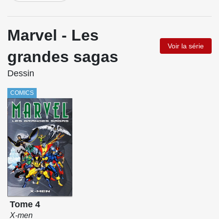
Marvel - Les
Voir la série
grandes sagas
Dessin
COMICS
Tome 4
X-men