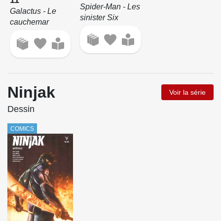
11
Spider-Man - Les
Galactus - Le
sinister Six
cauchemar
Ninjak
Voir la série
Dessin
COMICS