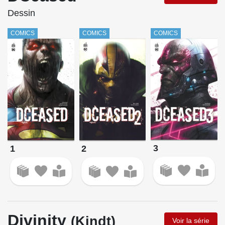
Dessin
COMICS
COMICS
COMICS
3
1
2
Divinity
(Kindt)
Voir la série