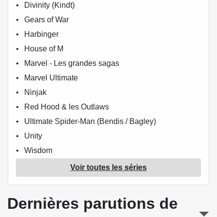
Divinity (Kindt)
Gears of War
Harbinger
House of M
Marvel - Les grandes sagas
Marvel Ultimate
Ninjak
Red Hood & les Outlaws
Ultimate Spider-Man (Bendis / Bagley)
Unity
Wisdom
X-Men - La Collection Mutante
Voir toutes les séries
X-Men - Les origines
X-O Manowar (Venditti)
Dernières parutions de
X-O Manowar (Kindt)