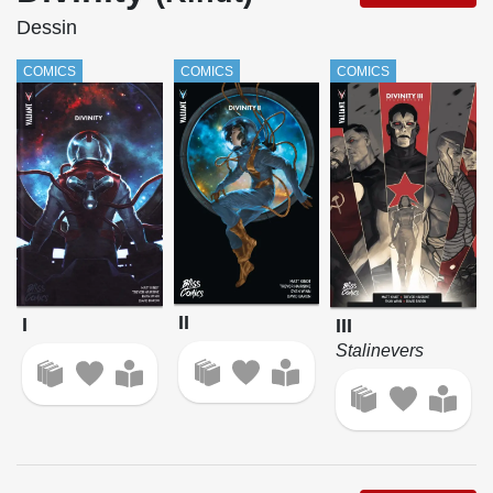
Dessin
COMICS
COMICS
COMICS
II
I
III
Stalinevers