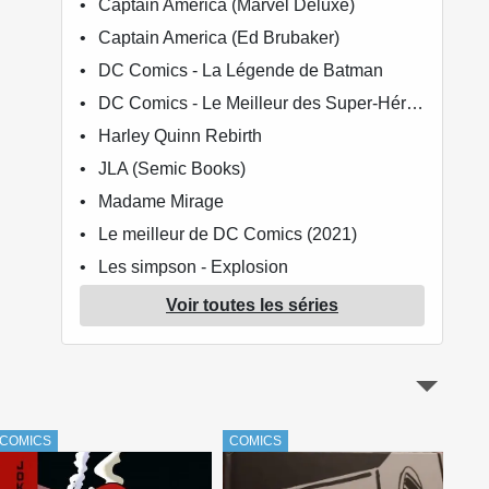
Captain America (Marvel Deluxe)
Captain America (Ed Brubaker)
DC Comics - La Légende de Batman
DC Comics - Le Meilleur des Super-Héros
Harley Quinn Rebirth
JLA (Semic Books)
Madame Mirage
Le meilleur de DC Comics (2021)
Les simpson - Explosion
Superman (McCloud / Burchett)
Voir toutes les séries
Le meilleur de Superman
Superman - Aventures
COMICS
COMICS
COM