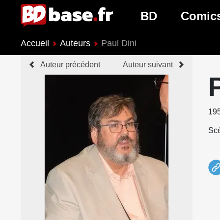
BD
Comic
Accueil
Auteurs
Paul Dini
Nouveautés BD
Nouveau
Auteur précédent
Auteur suivant
Prochaines sorties
Prochain
Genres BD
Genres 
19
Scé