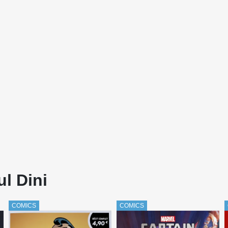
l Dini
COMICS
COMICS