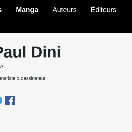
s
Manga
Auteurs
Éditeurs
tés Comics
Nouveautés Manga
 BD
es sorties Comics
Prochaines sorties Manga
Paul Dini
Comics
Genres Manga
57
nariste & dessinateur