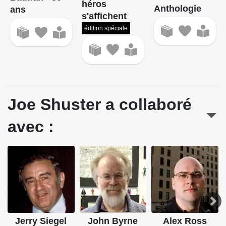
héros
Anthologie
ans
s'affichent
édition spéciale
Joe Shuster a collaboré
avec :
Jerry Siegel
John Byrne
Alex Ross