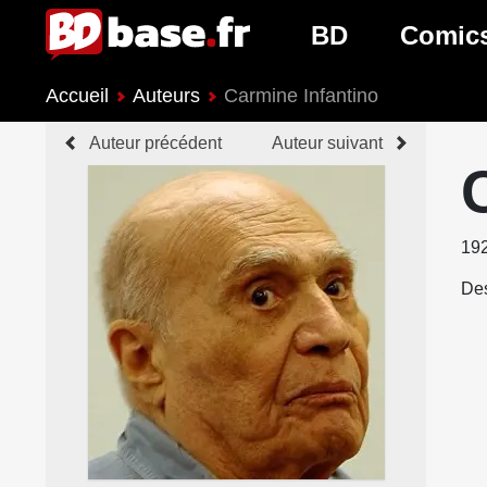
BD
Comic
Accueil
Auteurs
Carmine Infantino
Nouveautés BD
Nouveau
Auteur précédent
Auteur suivant
Prochaines sorties
Prochain
Genres BD
Genres 
19
Des