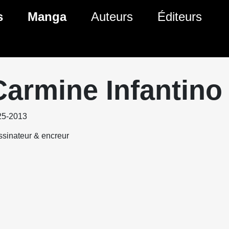
s
Manga
Auteurs
Éditeurs
tés Comics
Nouveautés Manga
 BD
es sorties Comics
Prochaines sorties Manga
Carmine Infantino
Comics
Genres Manga
25-2013
sinateur & encreur