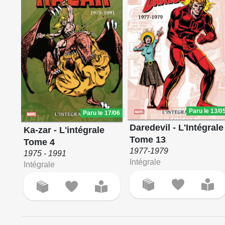
Paru le 13/0
Paru le 17/06
Daredevil - L'Intégrale
Ka-zar - L'intégrale
Tome 13
Tome 4
1977-1979
1975 - 1991
Intégrale
Intégrale