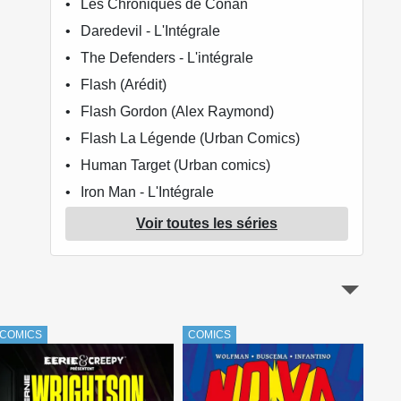
Les Chroniques de Conan
Daredevil - L'Intégrale
The Defenders - L'intégrale
Flash (Arédit)
Flash Gordon (Alex Raymond)
Flash La Légende (Urban Comics)
Human Target (Urban comics)
Iron Man - L'Intégrale
Ka-zar - L'intégrale
Voir toutes les séries
Marvel Comics - La collection de référence
Ms. Marvel - L'Intégrale
The New Teen Titans
Nova - L'intégrale
COMICS
COMICS
COM
Reign of X
The Savage sword of Conan (Thomas)