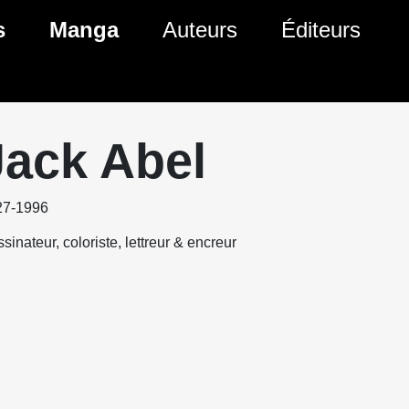
s
Manga
Auteurs
Éditeurs
tés Comics
Nouveautés Manga
 BD
es sorties Comics
Prochaines sorties Manga
Jack Abel
Comics
Genres Manga
27-1996
sinateur, coloriste, lettreur & encreur