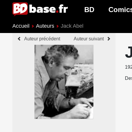
BD
Comic
Accueil
Auteurs
Jack Abel
Nouveautés BD
Nouveau
Auteur précédent
Auteur suivant
Prochaines sorties
Prochain
Genres BD
Genres 
19
Des