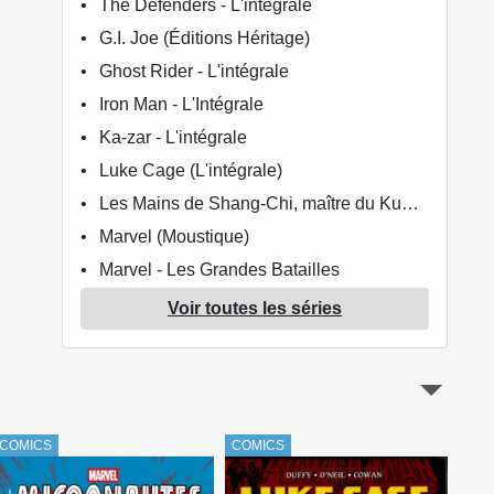
The Defenders - L'intégrale
G.I. Joe (Éditions Héritage)
Ghost Rider - L'intégrale
Iron Man - L'Intégrale
Ka-zar - L'intégrale
Luke Cage (L'intégrale)
Les Mains de Shang-Chi, maître du Kung-Fu
Marvel (Moustique)
Marvel - Les Grandes Batailles
Marvel Comics - La collection de référence
Voir toutes les séries
Marvel Origines (Hachette collections)
Les Micronautes
Morbius - L'intégrale
She-hulk - L'Intégrale
COMICS
COMICS
COM
Silver Surfer - L'intégrale