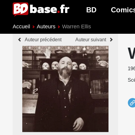
BD
Comic
Accueil
Auteurs
Warren Ellis
Nouveautés BD
Nouveau
Auteur précédent
Auteur suivant
Prochaines sorties
Prochain
Genres BD
Genres 
19
Scé