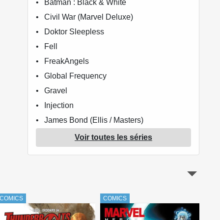
Batman : Black & White
Civil War (Marvel Deluxe)
Doktor Sleepless
Fell
FreakAngels
Global Frequency
Gravel
Injection
James Bond (Ellis / Masters)
Le meilleur des Super-Héros Marvel
Voir toutes les séries
Marvel - Les grandes sagas
Marvel - Les Incontournables
Marvel Cinematic Universe
Marvel Comics - La collection de référence
COMICS
COMICS
COM
Marvel Gold