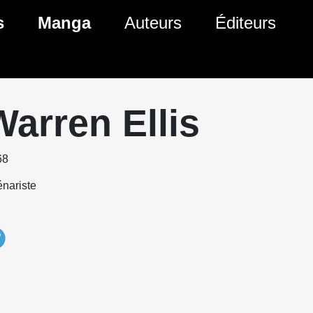
s
Manga
Auteurs
Éditeurs
tés Comics
Nouveautés Manga
 BD
es sorties Comics
Prochaines sorties Manga
Warren Ellis
Comics
Genres Manga
68
nariste