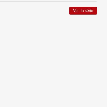
Trees
Ultimate Fantastic Four
Voir la série
Urban Previews
Les vilains Marvel
WildC.A.T.S / X-Men
Wolverine (Maxi-Livres)
X-Men - La Collection Mutante
X-Men L'intégrale