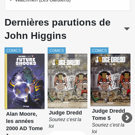
Dernières parutions de
John Higgins
COMICS
COMICS
COMICS
Judge Dredd
Judge Dredd
Alan Moore,
Tome 5
Souriez c'est la
les années
Souriez c'est la
loi
2000 AD Tome
loi