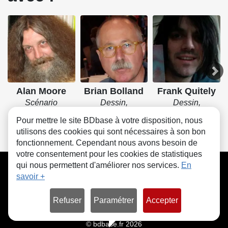
Alan Moore
Brian Bolland
Frank Quitely
Scénario
Dessin,
Dessin,
Couverture
Couverture
Pour mettre le site BDbase à votre disposition, nous
utilisons des cookies qui sont nécessaires à son bon
fonctionnement. Cependant nous avons besoin de
votre consentement pour les cookies de statistiques
CGU
FAQ
Contact
Cookies
qui nous permettent d'améliorer nos services.
En
savoir +
Refuser
Paramétrer
Accepter
© bdbase.fr 2026