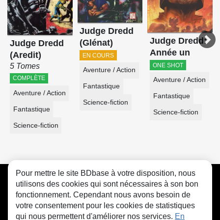
Judge Dredd
Judge Dredd:
(Glénat)
Judge Dredd
Année un
(Aredit)
EN COURS
ONE SHOT
5 Tomes
Aventure / Action
COMPLÈTE
Aventure / Action
Fantastique
Aventure / Action
Fantastique
Science-fiction
Fantastique
Science-fiction
Science-fiction
Pour mettre le site BDbase à votre disposition, nous
CGU
FAQ
Contact
Cookies
utilisons des cookies qui sont nécessaires à son bon
fonctionnement. Cependant nous avons besoin de
votre consentement pour les cookies de statistiques
qui nous permettent d'améliorer nos services.
En