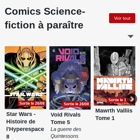
Comics Science-
Voir tout
fiction à paraître
Sortie le 17/09
Sortie le 26/08
Sortie le 28/08
Mawrth Valliis
Star Wars -
Void Rivals
Tome 1
Histoire de
Tome 5
l'Hyperespace
La guerre des
8
Quintessons