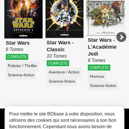
Star Wars -
Star Wars -
Star Wars
L'Académie
Classic
6 Tomes
Jedi
10 Tomes
COMPLÈTE
6 Tomes
COMPLÈTE
Policier / Thriller
COMPLÈTE
Aventure / Action
Science-fiction
Humour
Science-fiction
Science-fiction
Pour mettre le site BDbase à votre disposition, nous
CGU
FAQ
Contact
Cookies
utilisons des cookies qui sont nécessaires à son bon
fonctionnement. Cependant nous avons besoin de