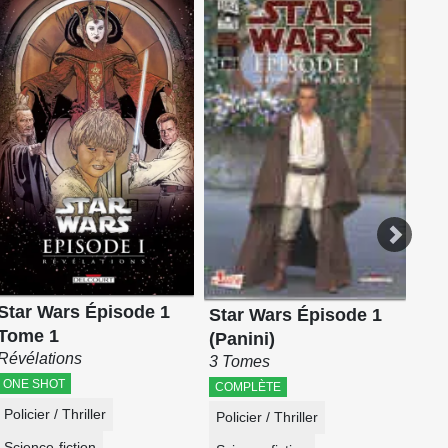
Sta
Di
9 T
CO
Sci
Star Wars Épisode 1
Star Wars Épisode 1
Tome 1
(Panini)
Révélations
3 Tomes
ONE SHOT
COMPLÈTE
Policier / Thriller
Policier / Thriller
Science-fiction