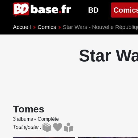
BD
Comic
Accueil
Comics
Star Wars - Nouvelle Républi
Nouveautés BD
Nouveau
Prochaines sorties
Prochain
Star Wa
Genres BD
Genres 
Tomes
3 albums
Complète
Tout ajouter