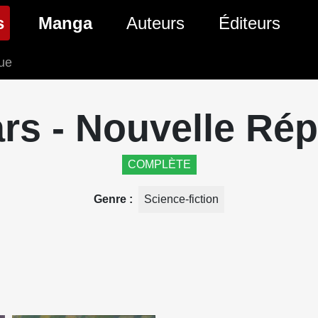
(page courante)
s
Manga
Auteurs
Éditeurs
que
tés Comics
Nouveautés Manga
 BD
es sorties Comics
Prochaines sorties Manga
rs - Nouvelle Ré
Comics
Genres Manga
COMPLÈTE
Genre
Science-fiction