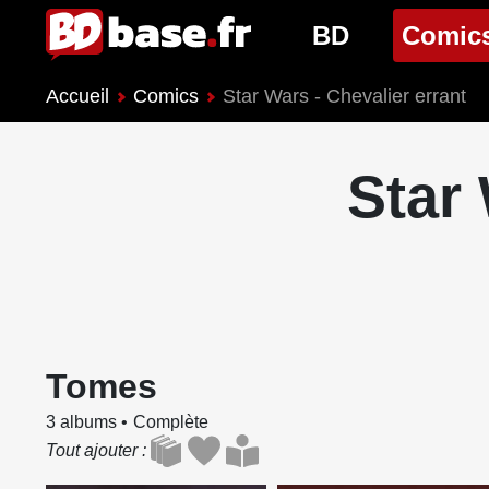
BD
Comic
Accueil
Comics
Star Wars - Chevalier errant
Nouveautés BD
Nouveau
Prochaines sorties
Prochain
Star 
Genres BD
Genres 
Tomes
3 albums
Complète
Tout ajouter