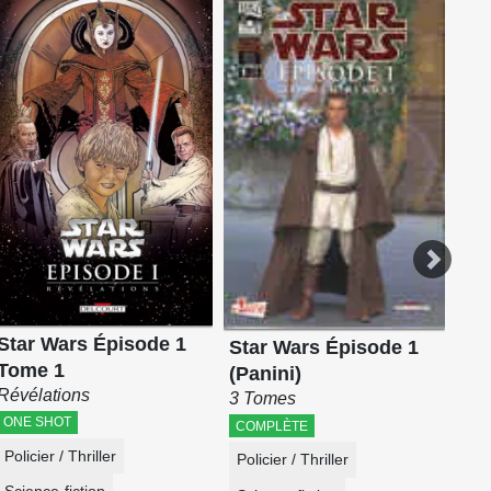
Sta
Di
9 T
CO
Sci
Star Wars Épisode 1
Star Wars Épisode 1
Tome 1
(Panini)
Révélations
3 Tomes
ONE SHOT
COMPLÈTE
Policier / Thriller
Policier / Thriller