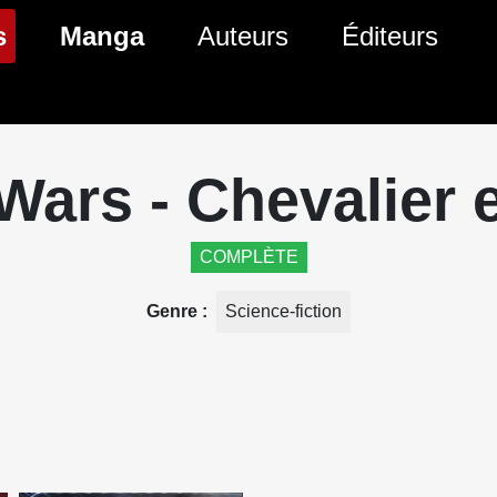
(page courante)
s
Manga
Auteurs
Éditeurs
tés Comics
Nouveautés Manga
 BD
es sorties Comics
Prochaines sorties Manga
Wars - Chevalier 
Comics
Genres Manga
COMPLÈTE
Genre
Science-fiction