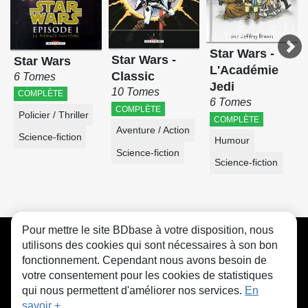
Star Wars -
Star Wars -
Star Wars
L'Académie
Classic
6 Tomes
Jedi
10 Tomes
COMPLÈTE
6 Tomes
COMPLÈTE
Policier / Thriller
COMPLÈTE
Aventure / Action
Science-fiction
Humour
Science-fiction
Science-fiction
Pour mettre le site BDbase à votre disposition, nous
CGU
FAQ
Contact
Cookies
utilisons des cookies qui sont nécessaires à son bon
fonctionnement. Cependant nous avons besoin de
votre consentement pour les cookies de statistiques
qui nous permettent d'améliorer nos services.
En
savoir +