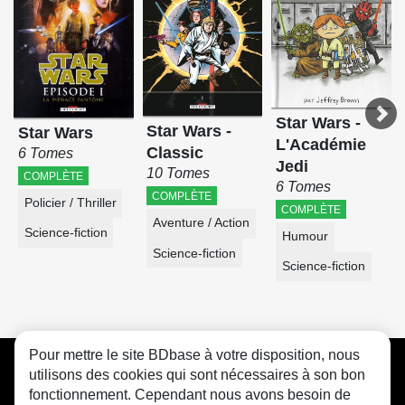
Star Wars -
Star Wars -
Star Wars
L'Académie
Classic
6 Tomes
Jedi
10 Tomes
COMPLÈTE
6 Tomes
COMPLÈTE
Policier / Thriller
COMPLÈTE
Aventure / Action
Science-fiction
Humour
Science-fiction
Science-fiction
Pour mettre le site BDbase à votre disposition, nous
CGU
FAQ
Contact
Cookies
utilisons des cookies qui sont nécessaires à son bon
fonctionnement. Cependant nous avons besoin de