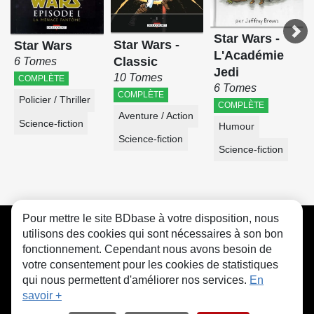
Star Wars -
Star Wars -
Star Wars
L'Académie
Classic
6 Tomes
Jedi
10 Tomes
COMPLÈTE
6 Tomes
COMPLÈTE
Policier / Thriller
COMPLÈTE
Aventure / Action
Science-fiction
Humour
Science-fiction
Science-fiction
Pour mettre le site BDbase à votre disposition, nous
CGU
FAQ
Contact
Cookies
utilisons des cookies qui sont nécessaires à son bon
fonctionnement. Cependant nous avons besoin de
votre consentement pour les cookies de statistiques
qui nous permettent d'améliorer nos services.
En
savoir +
© bdbase.fr 2026