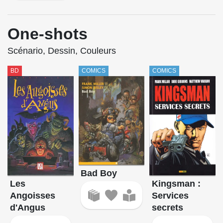
One-shots
Scénario, Dessin, Couleurs
BD
COMICS
COMICS
Bad Boy
Les
Kingsman :
Angoisses
Services
d'Angus
secrets