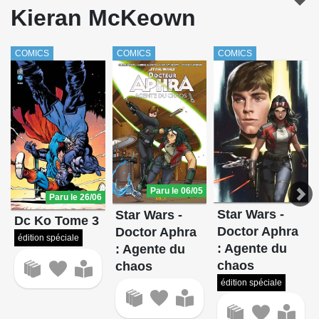
Kieran McKeown
COMICS
COMICS
COMICS
Paru le 06/05
Paru le 26/06
Star Wars -
Star Wars -
Dc Ko Tome 3
Doctor Aphra
Doctor Aphra
édition spéciale
: Agente du
: Agente du
chaos
chaos
édition spéciale