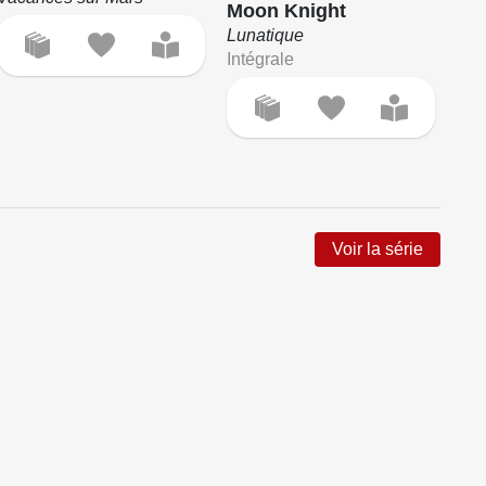
Moon Knight
He
Lunatique
Vo
Intégrale
édit
Voir la série