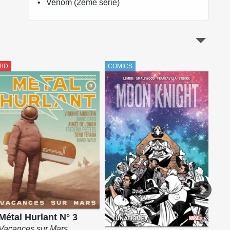
Venom (2ème série)
BD
COMICS
COM
Métal Hurlant N° 3
Vacances sur Mars