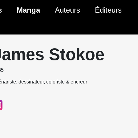
s
Manga
Auteurs
Éditeurs
tés Comics
Nouveautés Manga
 BD
es sorties Comics
Prochaines sorties Manga
James Stokoe
Comics
Genres Manga
85
nariste, dessinateur, coloriste & encreur