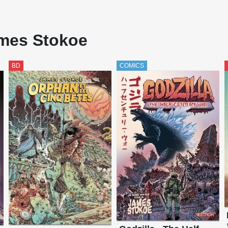
ames Stokoe
BD
COMICS