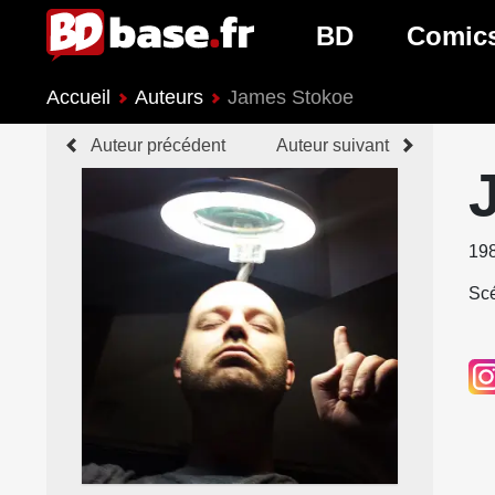
BD
Comic
Accueil
Auteurs
James Stokoe
Nouveautés BD
Nouveau
Auteur précédent
Auteur suivant
Prochaines sorties
Prochain
Genres BD
Genres 
19
Scé