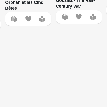
Godzilla - The Half-
Orphan et les Cinq
Century War
Bêtes
s