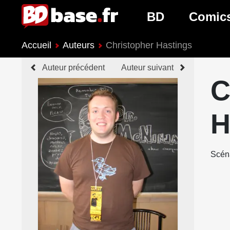
BD
Comic
Accueil
Auteurs
Christopher Hastings
Nouveautés BD
Nouveau
Auteur précédent
Auteur suivant
Prochaines sorties
Prochain
C
Genres BD
Genres 
H
Scéna