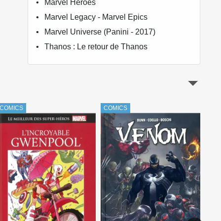
Marvel Heroes
Marvel Legacy - Marvel Epics
Marvel Universe (Panini - 2017)
Thanos : Le retour de Thanos
COMICS
COMICS
COM