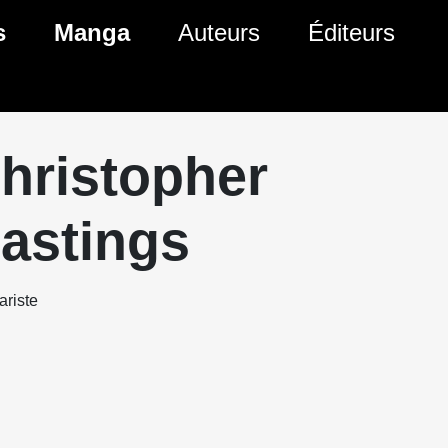
s
Manga
Auteurs
Éditeurs
tés Comics
Nouveautés Manga
 BD
es sorties Comics
Prochaines sorties Manga
hristopher
Comics
Genres Manga
astings
riste