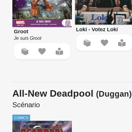
Loki - Votez Loki
Groot
Je suis Groot
All-New Deadpool
(Duggan)
Scénario
COMICS