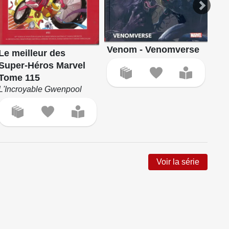
Venom - Venomverse
Gw
Le meilleur des
La 
Super-Héros Marvel
Tome 115
L'Incroyable Gwenpool
Voir la série