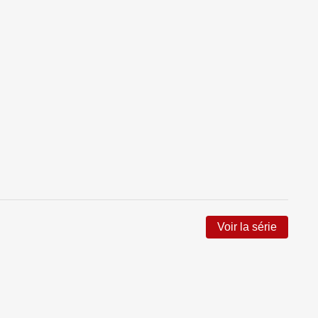
Wolverine and the X-Men
X-Men (Marvel Deluxe)
X-Men - La Collection Mutante
X-Men - Trilogie du Messie
Voir la série