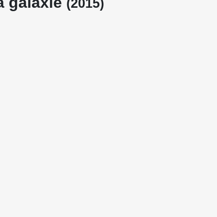
a galaxie
(2015)