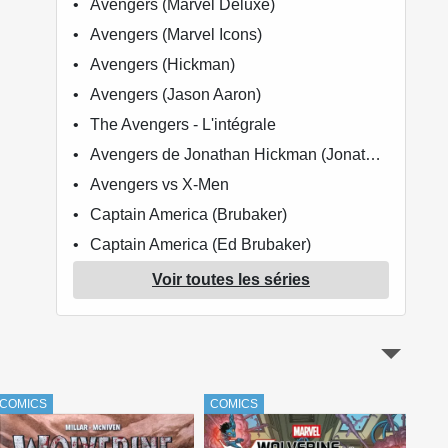
Avengers (Marvel Deluxe)
Avengers (Marvel Icons)
Avengers (Hickman)
Avengers (Jason Aaron)
The Avengers - L'intégrale
Avengers de Jonathan Hickman (Jonathan Hickman)
Avengers vs X-Men
Captain America (Brubaker)
Captain America (Ed Brubaker)
Civil War (Marvel Deluxe)
Voir toutes les séries
Civil War II
Danger Girl
Daredevil (100% Marvel - 1999)
Daredevil - L'Homme sans peur (Bendis)
COMICS
COMICS
COM
Dark Avengers (Fraction / Bendis)