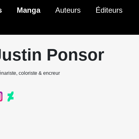
s
Manga
Auteurs
Éditeurs
tés Comics
Nouveautés Manga
 BD
es sorties Comics
Prochaines sorties Manga
Justin Ponsor
Comics
Genres Manga
nariste, coloriste & encreur