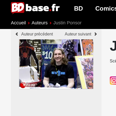
BD
Comic
Accueil
Auteurs
Justin Ponsor
Nouveautés BD
Nouveau
Auteur précédent
Auteur suivant
Prochaines sorties
Prochain
Genres BD
Genres 
Scé