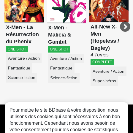
All-New X-
X-Men - La
X-Men -
Men
Résurrection
Malicia &
(Hopeless /
du Phenix
Gambit
Bagley)
ONE SHOT
ONE SHOT
4 Tomes
Aventure / Action
Aventure / Action
COMPLÈTE
Fantastique
Fantastique
Aventure / Action
Science-fiction
Science-fiction
Super-héros
Pour mettre le site BDbase à votre disposition, nous
CGU
FAQ
Contact
Cookies
utilisons des cookies qui sont nécessaires à son bon
fonctionnement. Cependant nous avons besoin de
votre consentement pour les cookies de statistiques