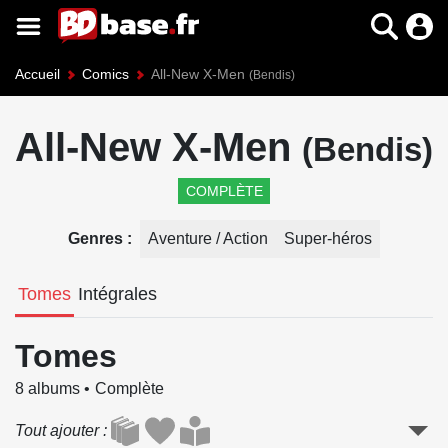
Accueil
Comics
All-New X-Men
(Bendis)
All-New X-Men
(Bendis)
COMPLÈTE
Genres
Aventure / Action
Super-héros
Tomes
Intégrales
Tomes
8 albums
Complète
Tout ajouter