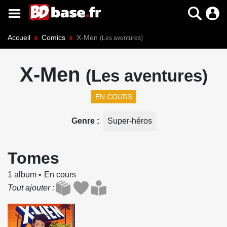
Accueil
Comics
X-Men
(Les aventures)
X-Men
(Les aventures)
EN COURS
Genre
Super-héros
Tomes
1 album
En cours
Tout ajouter