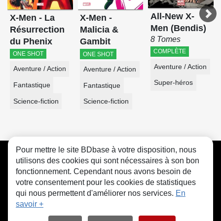
All-New X-
X-Men - La
X-Men -
Men (Bendis)
Résurrection
Malicia &
8 Tomes
du Phenix
Gambit
COMPLÈTE
ONE SHOT
ONE SHOT
Aventure / Action
Aventure / Action
Aventure / Action
Super-héros
Fantastique
Fantastique
Science-fiction
Science-fiction
Pour mettre le site BDbase à votre disposition, nous
CGU
FAQ
Contact
Cookies
utilisons des cookies qui sont nécessaires à son bon
fonctionnement. Cependant nous avons besoin de
votre consentement pour les cookies de statistiques
qui nous permettent d'améliorer nos services.
En
savoir +
© bdbase.fr 2026