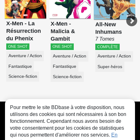
X-Men - La
X-Men -
All-New
Résurrection
Malicia &
Inhumans
du Phenix
Gambit
7 Tomes
ONE SHOT
ONE SHOT
COMPLÈTE
Aventure / Action
Aventure / Action
Aventure / Action
Fantastique
Fantastique
Super-héros
Science-fiction
Science-fiction
Pour mettre le site BDbase à votre disposition, nous
CGU
FAQ
Contact
Cookies
utilisons des cookies qui sont nécessaires à son bon
fonctionnement. Cependant nous avons besoin de
votre consentement pour les cookies de statistiques
qui nous permettent d'améliorer nos services.
En