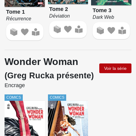
Tome 2
Tome 3
Tome 1
Déviation
Dark Web
Récurrence
Wonder Woman
Voir la série
(Greg Rucka présente)
Encrage
COMICS
COMICS