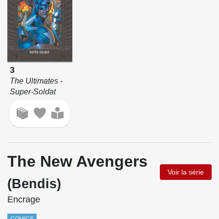
3
The Ultimates -
Super-Soldat
The New Avengers
Voir la série
(Bendis)
Encrage
COMICS