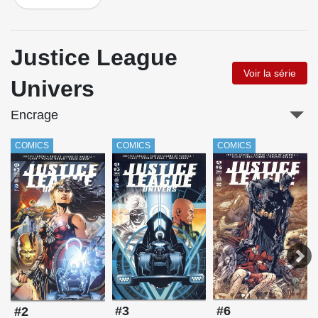
Justice League
Voir la série
Univers
Encrage
COMICS
COMICS
COMICS
#6
#3
#2