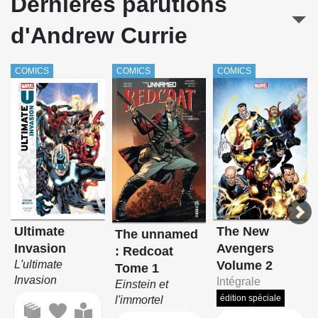
Dernières parutions
Top 10
d'Andrew Currie
Ultimates (Marvel Deluxe)
Uncanny X-Force
COMICS
COMICS
COMICS
The unnamed : Redcoat
Venom (Ewing / Hitch)
Wonder Woman (Greg Rucka présente)
Ultimate
The New
The unnamed
Invasion
Avengers
: Redcoat
L'ultimate
Volume 2
Tome 1
Invasion
Intégrale
Einstein et
édition spéciale
l'immortel