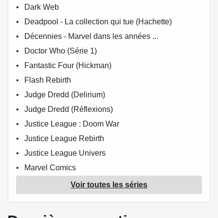
Dark Web
Deadpool - La collection qui tue (Hachette)
Décennies - Marvel dans les années ...
Doctor Who (Série 1)
Fantastic Four (Hickman)
Flash Rebirth
Judge Dredd (Delirium)
Judge Dredd (Réflexions)
Justice League : Doom War
Justice League Rebirth
Justice League Univers
Marvel Comics
Marvel Comics - La collection de référence
Voir toutes les séries
Marvel Ultimate
The New Avengers (Bendis)