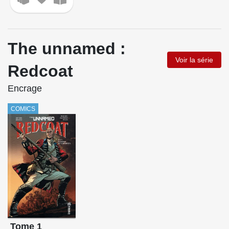
The unnamed :
Voir la série
Redcoat
Encrage
COMICS
Tome 1