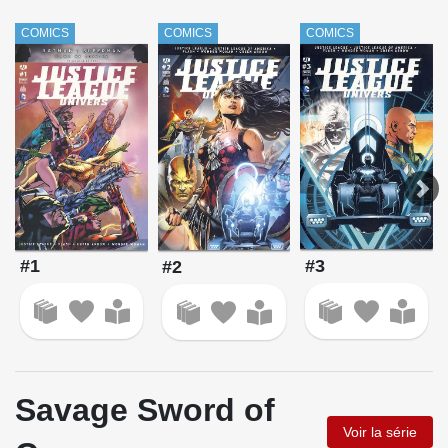
COMICS
COMICS
COMICS
#1
#3
#2
Savage Sword of
Voir la série