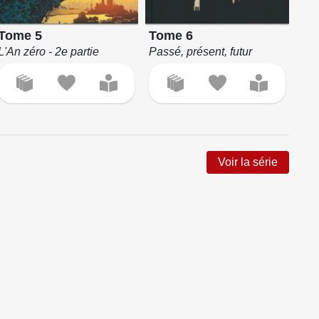
Tome 5
Tome 6
To
L'An zéro - 2e partie
Passé, présent, futur
Mas
Voir la série