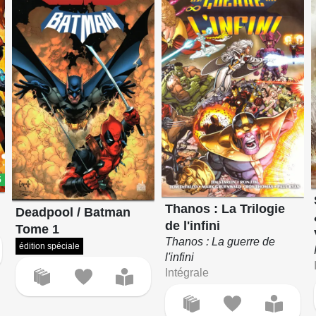
5
Thanos : La Trilogie
Deadpool / Batman
de l'infini
Tome 1
Thanos : La guerre de
édition spéciale
l'infini
Intégrale