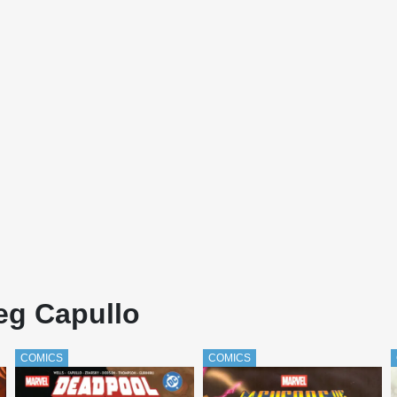
eg Capullo
COMICS
COMICS