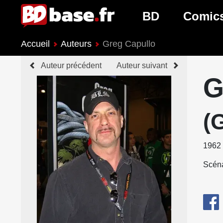
BD
Comic
Accueil
Auteurs
Greg Capullo
Nouveautés BD
Nouveau
Auteur précédent
Auteur suivant
Prochaines sorties
Prochain
G
Genres BD
Genres 
(
1962
Scéna