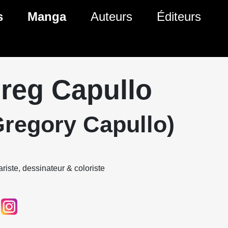
s
Manga
Auteurs
Éditeurs
tés Comics
Nouveautés Manga
 BD
es sorties Comics
Prochaines sorties Manga
reg Capullo
Comics
Genres Manga
Gregory Capullo)
riste, dessinateur & coloriste