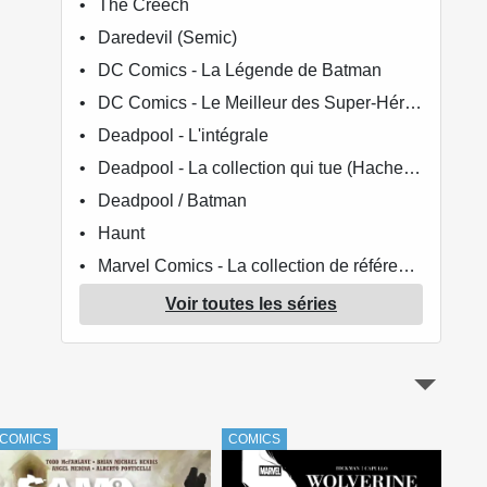
The Creech
Daredevil (Semic)
DC Comics - La Légende de Batman
DC Comics - Le Meilleur des Super-Héros
Deadpool - L'intégrale
Deadpool - La collection qui tue (Hachette)
Deadpool / Batman
Haunt
Marvel Comics - La collection de référence
Le meilleur de DC Comics
Voir toutes les séries
Nightwing (Higgins)
Spawn (Delcourt)
Spawn - Renaissance
Thanos : La Trilogie de l'infini
COMICS
COMICS
COM
Urban Previews