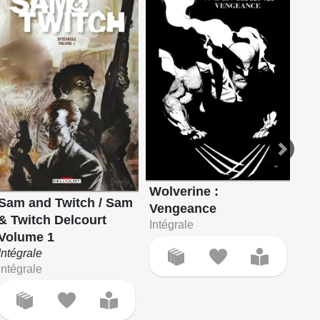
Wolverine : Vengeance
X-Men - La Collection Mutante
Wolverine :
Sam and Twitch / Sam
Wol
Vengeance
& Twitch Delcourt
Ve
Intégrale
Volume 1
Int
Intégrale
Intégrale