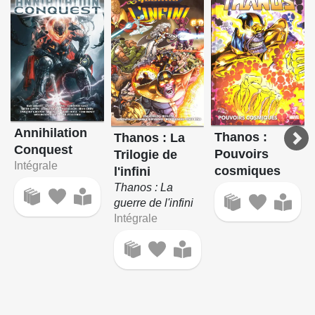
Annihilation
Thanos :
Thanos : La
Conquest
Pouvoirs
Trilogie de
Intégrale
cosmiques
l'infini
Thanos : La
guerre de l'infini
Intégrale