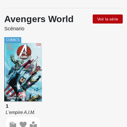
Avengers World
Voir la série
Scénario
COMICS
1
L'empire A.I.M.