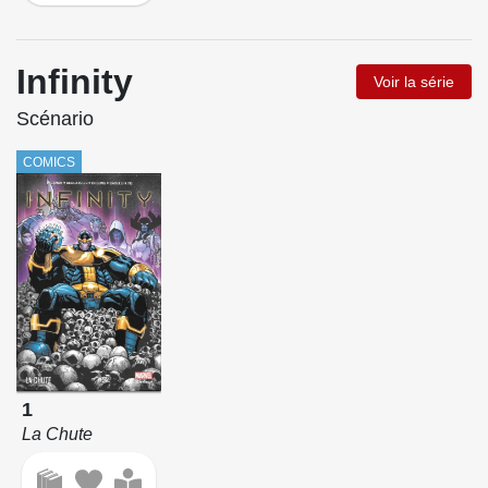
Infinity
Voir la série
Scénario
COMICS
1
La Chute