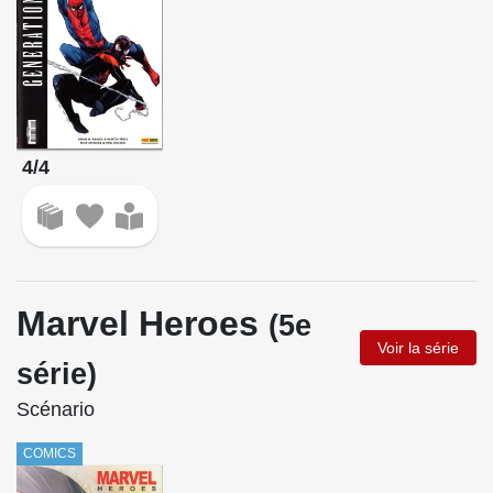
4/4
Marvel Heroes
(5e
Voir la série
série)
Scénario
COMICS