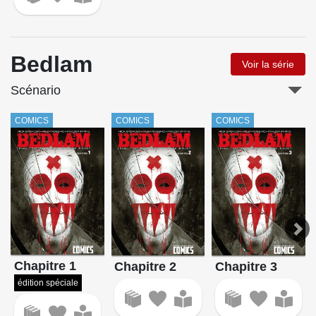
Bedlam
Voir la série
Scénario
COMICS
COMICS
COMICS
Chapitre 1
Chapitre 2
Chapitre 3
édition spéciale