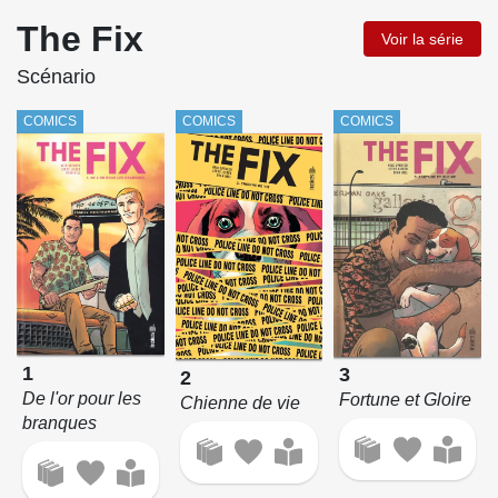
The Fix
Voir la série
Scénario
COMICS
COMICS
COMICS
1
3
2
De l'or pour les
Fortune et Gloire
Chienne de vie
branques