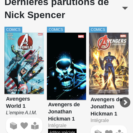
Dernières parutions de
Secret Avengers (Marvel Deluxe)
Nick Spencer
Spider-Man : Spider-Island
COMICS
COMICS
COMICS
Avengers
Avengers de
Avengers de
World 1
Jonathan
Jonathan
L'empire A.I.M.
Hickman 1
Hickman 1
Intégrale
Intégrale
édition spéciale