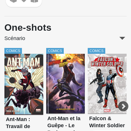
One-shots
Scénario
COMICS
COMICS
COMICS
Ant-Man et la
Falcon &
Ant-Man :
Guêpe - Le
Winter Soldier
Travail de