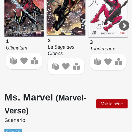
2
1
3
La Saga des
Ultimatum
Tourtereaux
Clones
Ms. Marvel
(Marvel-
Voir la série
Verse)
Scénario
COMICS