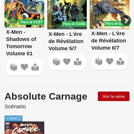
Paru le 01/07
Paru le 03/06
Paru le 03/06
X-Men -
X-Men - L'ère
X-Men - L'ère
Shadows of
de Révélation
de Révélation
Tomorrow
Volume 6/7
Volume 5/7
Volume 01
Absolute Carnage
Voir la série
Scénario
COMICS