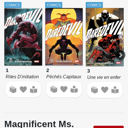
COMICS
COMICS
COMICS
2
1
3
Péchés Capitaux
Rites D'initiation
Une vie en enfer
Magnificent Ms.