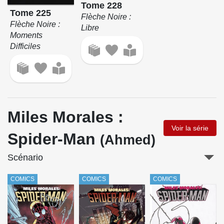
Tome 228
Tome 225
Flèche Noire :
Flèche Noire :
Libre
Moments
Difficiles
Miles Morales :
Voir la série
Spider-Man
(Ahmed)
Scénario
COMICS
COMICS
COMICS