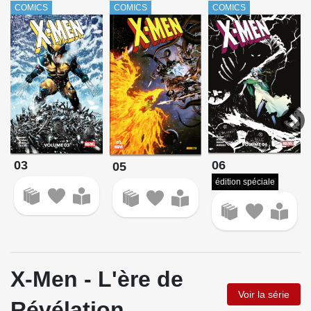
COMICS
COMICS
COMICS
03
06
05
édition spéciale
X-Men - L'ère de
Voir la série
Révélation