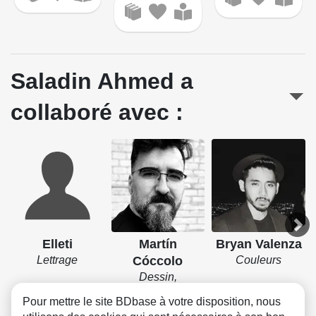
Saladin Ahmed a
collaboré avec :
Elleti
Martín
Bryan Valenza
Lettrage
Cóccolo
Couleurs
Dessin,
Couverture
Pour mettre le site BDbase à votre disposition, nous