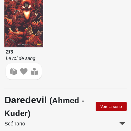
2/3
Le roi de sang
Daredevil
(Ahmed -
Voir la série
Kuder)
Scénario