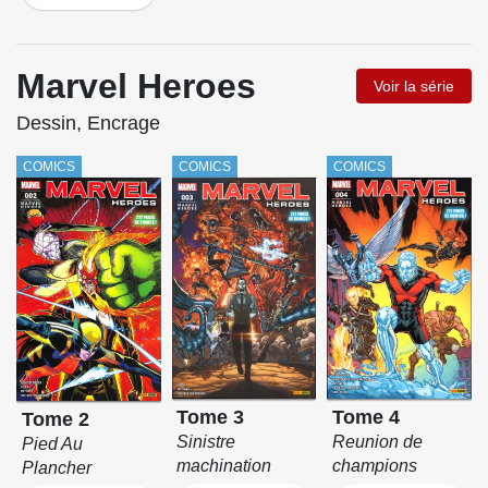
Marvel Heroes
Voir la série
Dessin, Encrage
COMICS
COMICS
COMICS
Tome 3
Tome 4
Tome 2
Sinistre
Reunion de
Pied Au
machination
champions
Plancher