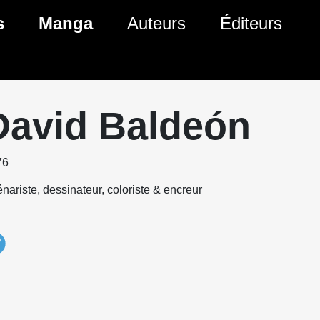
s
Manga
Auteurs
Éditeurs
tés Comics
Nouveautés Manga
 BD
es sorties Comics
Prochaines sorties Manga
David Baldeón
Comics
Genres Manga
76
nariste, dessinateur, coloriste & encreur