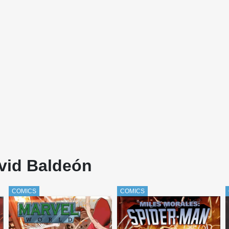
avid Baldeón
COMICS
COMICS