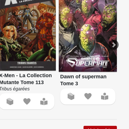
Fal
X-Men - La Collection
Dawn of superman
Vo
Mutante Tome 113
Tome 3
édit
Tribus égarées