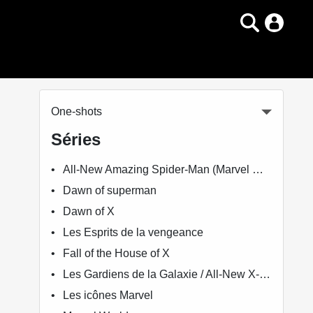
One-shots
Séries
All-New Amazing Spider-Man (Marvel Now!)
Dawn of superman
Dawn of X
Les Esprits de la vengeance
Fall of the House of X
Les Gardiens de la Galaxie / All-New X-Men - Le Vortex Noir
Les icônes Marvel