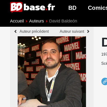
BD
Comic
Accueil
Auteurs
David Baldeón
Nouveautés BD
Nouveau
Auteur précédent
Auteur suivant
Prochaines sorties
Prochain
Genres BD
Genres 
19
Scé