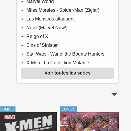
Marvel World
Miles Morales - Spider-Man (Ziglar)
Les Monstres attaquent
Nova (Marvel Now!)
Reign of X
Sins of Sinister
Star Wars - War of the Bounty Hunters
X-Men - La Collection Mutante
X-Men: Hellfire Gala
Voir toutes les séries
COMICS
COMICS
COM