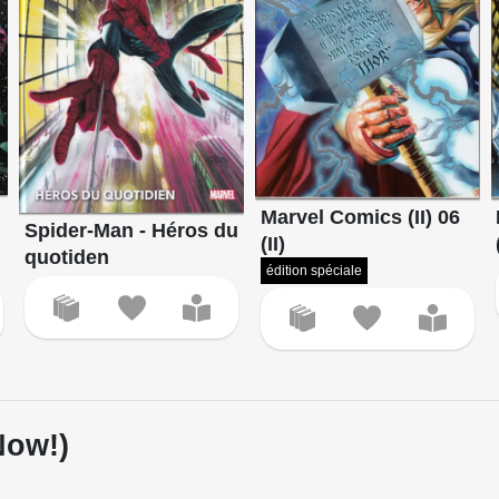
Marvel Comics (II) 06
Spider-Man - Héros du
(II)
quotiden
édition spéciale
Now!)