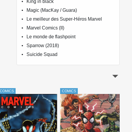
King in black
Magic (MacKay / Guara)
Le meilleur des Super-Héros Marvel
Marvel Comics (II)
Le monde de flashpoint
Sparrow (2018)
Suicide Squad
COMICS
COMICS
COM