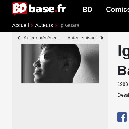
BD
Comic
Accueil
Auteurs
Ig Guara
Nouveautés BD
Nouveau
Auteur précédent
Auteur suivant
Prochaines sorties
Prochain
I
Genres BD
Genres 
B
1983
Dessi