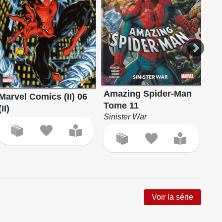
Amazing Spider-Man
Cap
Marvel Comics (II) 06
Tome 11
Sym
(II)
Sinister War
Pax
Voir la série