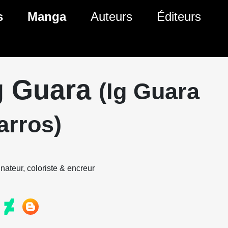
s
Manga
Auteurs
Éditeurs
tés Comics
Nouveautés Manga
 BD
es sorties Comics
Prochaines sorties Manga
g Guara
(Ig Guara
Comics
Genres Manga
arros)
nateur, coloriste & encreur