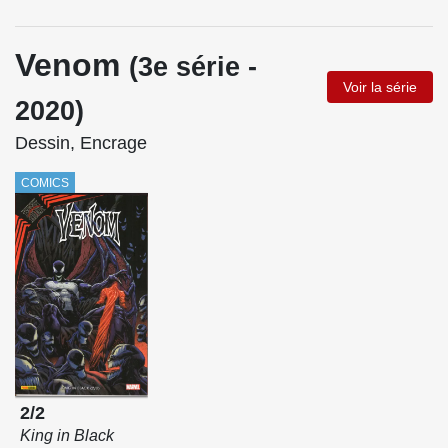
Venom
(3e série -
Voir la série
2020)
Dessin, Encrage
COMICS
2/2
King in Black