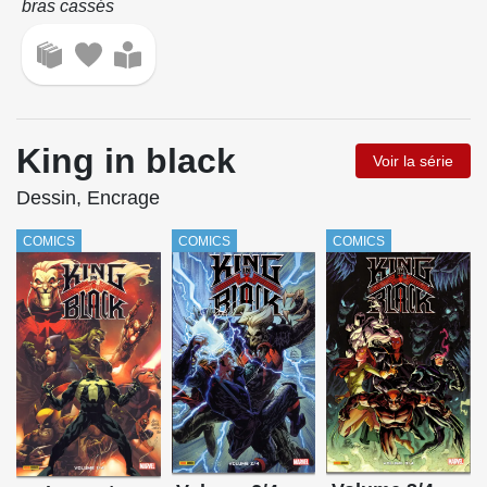
bras cassés
King in black
Voir la série
Dessin, Encrage
COMICS
COMICS
COMICS