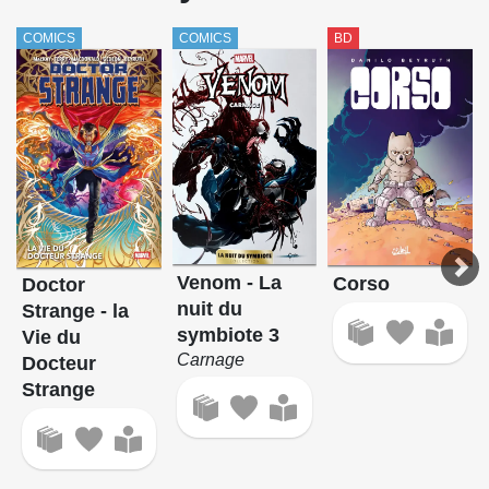
COMICS
COMICS
BD
Venom - La
Corso
Doctor
nuit du
Strange - la
symbiote 3
Vie du
Carnage
Docteur
Strange