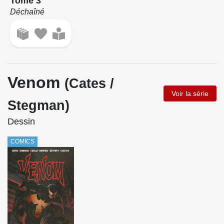
Tome 3
Déchaîné
Venom
(Cates /
Voir la série
Stegman)
Dessin
COMICS