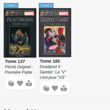
COMICS
COMICS
Tome 185
Tome 137
Deadpool V
Péché Originel -
Gambit : Le "V"
Première Partie
c'est pour "VS"