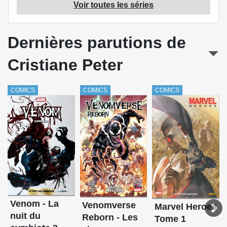
X-Men Legacy
Voir toutes les séries
X-Men Legion
Dernières parutions de
Cristiane Peter
COMICS
COMICS
COMICS
Venom - La
Venomverse
Marvel Heroes
nuit du
Reborn - Les
Tome 1