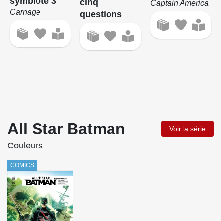
symbiote 3
cinq
Captain America
Carnage
questions
All Star Batman
Voir la série
Couleurs
COMICS