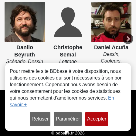
Danilo
Christophe
Daniel Acuña
Beyruth
Semal
Dessin,
Couleurs,
Scénario, Dessin
Lettrage
Encrage
Pour mettre le site BDbase à votre disposition, nous
utilisons des cookies qui sont nécessaires à son bon
fonctionnement. Cependant nous avons besoin de
votre consentement pour les cookies de statistiques
CGU
FAQ
Contact
Cookies
qui nous permettent d'améliorer nos services.
En
savoir +
Refuser
Paramétrer
Accepter
© bdbase.fr 2026