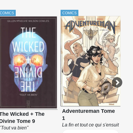
COMICS
COMICS
COM
Adventureman Tome
Co
The Wicked + The
1
Om
Divine Tome 9
La fin et tout ce qui s'ensuit
"Tout va bien"