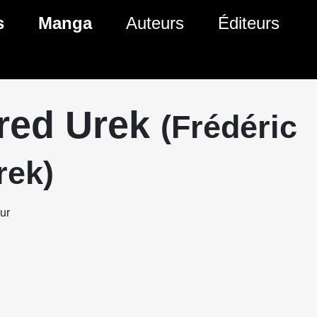
s
Manga
Auteurs
Éditeurs
tés Comics
Nouveautés Manga
 BD
es sorties Comics
Prochaines sorties Manga
red Urek
(Frédéric
Comics
Genres Manga
rek)
eur