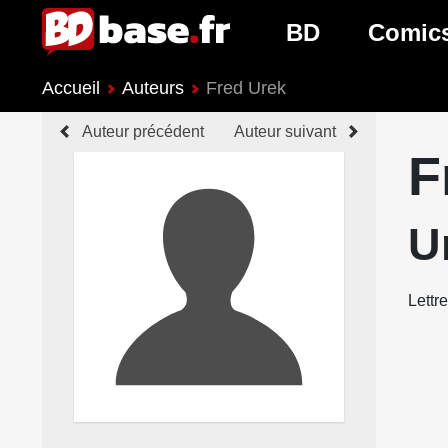
BD
Comic
Accueil
Auteurs
Fred Urek
Nouveautés BD
Nouveau
Auteur précédent
Auteur suivant
Prochaines sorties
Prochain
F
Genres BD
Genres 
U
Lettr