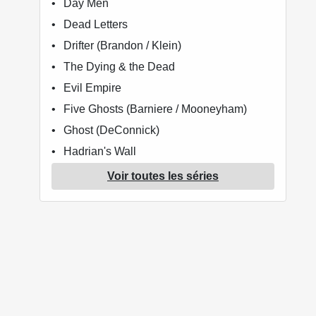
Day Men
Dead Letters
Drifter (Brandon / Klein)
The Dying & the Dead
Evil Empire
Five Ghosts (Barniere / Mooneyham)
Ghost (DeConnick)
Hadrian's Wall
Harrow County
Voir toutes les séries
Riverdale présente Jughead
Klaus (Morrison / Mora)
Lady Killer
Lady Mechanika
Lazarus
Letter 44