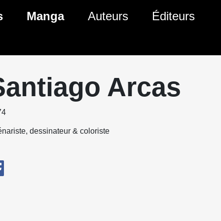
s
Manga
Auteurs
Éditeurs
tés Comics
Nouveautés Manga
 BD
es sorties Comics
Prochaines sorties Manga
Santiago Arcas
Comics
Genres Manga
74
nariste, dessinateur & coloriste