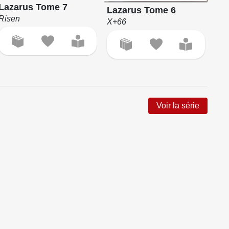
Lazarus Tome 7
Lazarus Tome 6
La
Risen
X+66
Pour
Voir la série