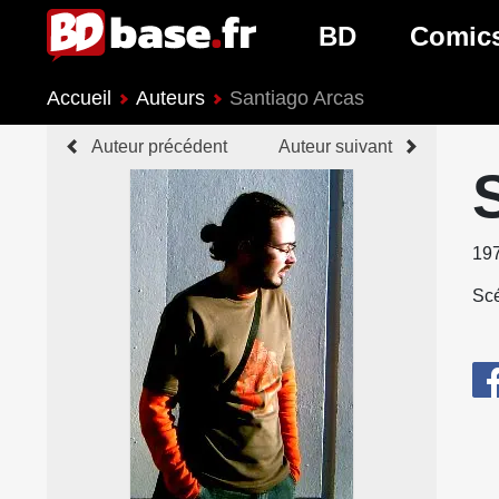
BD
Comic
Accueil
Auteurs
Santiago Arcas
Nouveautés BD
Nouveau
Auteur précédent
Auteur suivant
Prochaines sorties
Prochain
Genres BD
Genres 
19
Scé