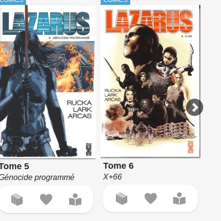
To
Tome 6
Tome 5
Ris
X+66
Génocide programmé