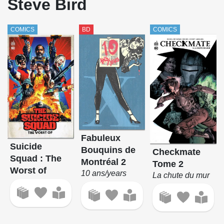
Steve Bird
COMICS
BD
COMICS
Fabuleux
Suicide
Bouquins de
Checkmate
Squad : The
Montréal 2
Tome 2
Worst of
10 ans/years
La chute du mur